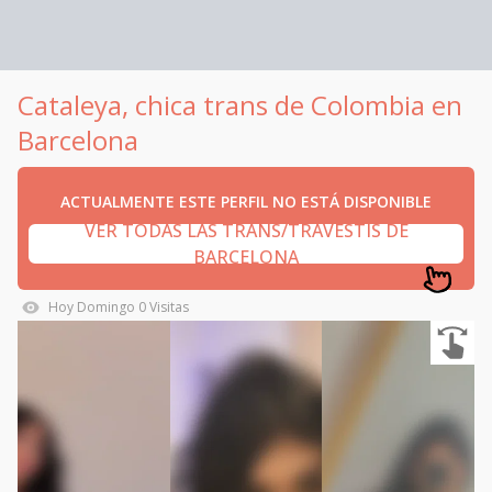
Cataleya, chica trans de Colombia en
Barcelona
ACTUALMENTE ESTE PERFIL NO ESTÁ DISPONIBLE
VER TODAS LAS TRANS/TRAVESTIS DE
BARCELONA
Hoy
Domingo
0
Visitas