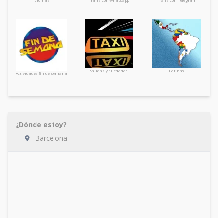
Idiomas
Trans con Whatsapp
Trans con Telegram
Salidas y quedadas
Latinas
Actividades fin de semana
¿Dónde estoy?
Barcelona