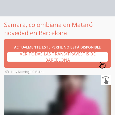
Samara, colombiana en Mataró
novedad en Barcelona
ACTUALMENTE ESTE PERFIL NO ESTÁ DISPONIBLE
VER TODAS LAS TRANS/TRAVESTIS DE
BARCELONA
Hoy
Domingo
0
Visitas