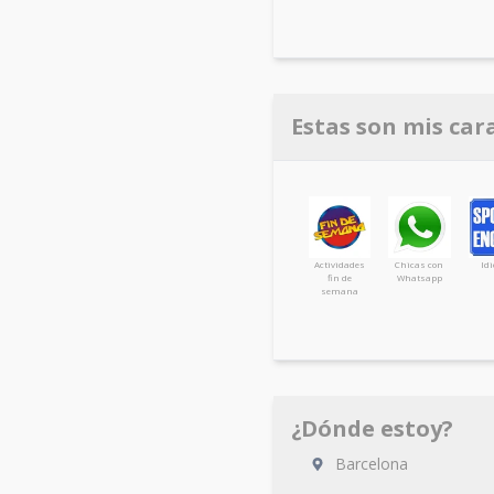
Estas son mis car
Actividades
Chicas con
Id
fin de
Whatsapp
semana
¿Dónde estoy?
Barcelona