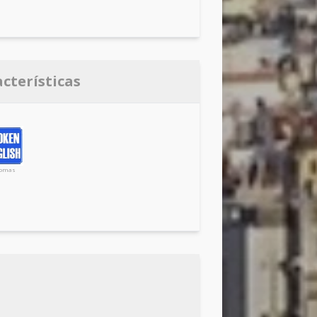
acterísticas
iomas