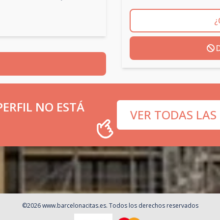
¿
D
ERFIL NO ESTÁ
VER TODAS LAS
©
2026
www.barcelonacitas.es
. Todos los derechos reservados