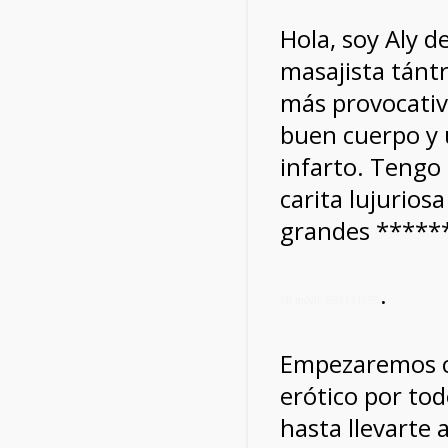
Hola, soy Aly d
masajista tántr
más provocativ
buen cuerpo y 
infarto. Tengo 
carita lujurios
grandes *****
.
Mi móvil: 685131699
Empezaremos c
erótico por tod
hasta llevarte 