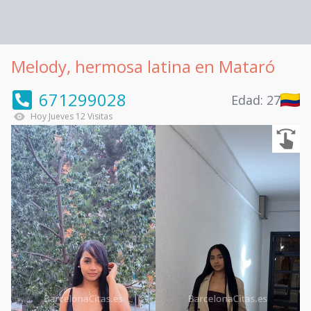
Melody, hermosa latina en Mataró
671299028
Edad:
27
Hoy
Jueves
12
Visitas