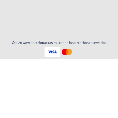
©
2026
www.barcelonacitas.es
. Todos los derechos reservados
671299028
WhatsApp
Aviso Legal
Política de privacidad
Contacto
Cookies
Contratación
Política y Procedimientos de Quejas