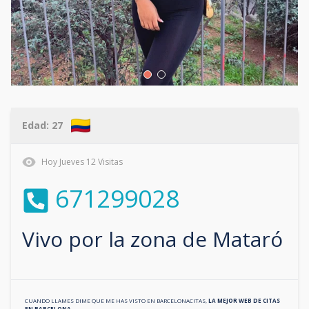
Edad:
27
Hoy
Jueves
12
Visitas
671299028
Vivo por la zona de
Mataró
CUANDO LLAMES DIME QUE ME HAS VISTO EN
BARCELONACITAS
,
LA MEJOR WEB DE CITAS
EN
BARCELONA