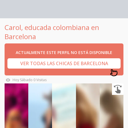
Carol, educada colombiana en
Barcelona
ACTUALMENTE ESTE PERFIL NO ESTÁ DISPONIBLE
VER TODAS LAS CHICAS DE BARCELONA
Hoy
Sábado
0
Visitas